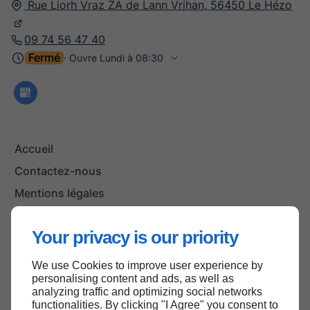
Rue Liorh Vraz ZA de Lann Vrihan,
56450
Le Hézo
09 74 56 47 40
Fermé
⋅ Ouvre Lundi à 08:30
Accueil
Contactez-nous
Mentions légales
Plan du site
Your privacy is our priority
We use Cookies to improve user experience by
Haut de page
personalising content and ads, as well as
analyzing traffic and optimizing social networks
functionalities. By clicking "I Agree" you consent to