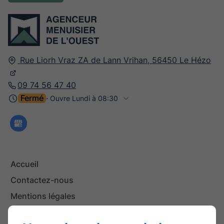
Rue Liorh Vraz ZA de Lann Vrihan,
56450
Le Hézo
09 74 56 47 40
Fermé
⋅ Ouvre Lundi à 08:30
Accueil
Contactez-nous
Mentions légales
Plan du site